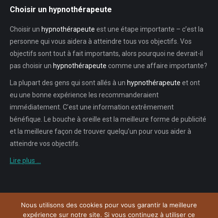
Choisir un hypnothérapeute
Choisir un
hypnothérapeute
est une étape importante – c’est la
personne qui vous aidera à atteindre tous vos objectifs. Vos
objectifs sont tout à fait importants, alors pourquoi ne devrait-il
pas choisir un
hypnothérapeute
comme une affaire importante?
La plupart des gens qui sont allés à un
hypnothérapeute
et ont
eu une bonne expérience les recommanderaient
immédiatement. C’est une information extrêmement
bénéfique. Le bouche à oreille est la meilleure forme de publicité
et la meilleure façon de trouver quelqu’un pour vous aider à
atteindre vos objectifs.
Lire plus …
Nous utilisons des cookies pour vous garantir la meilleure
Menu
expérience sur notre site. Si vous continuez à utiliser ce
Copyright © 2026
Plateforme de l'Hypnose Bruxelles.
Tous droits