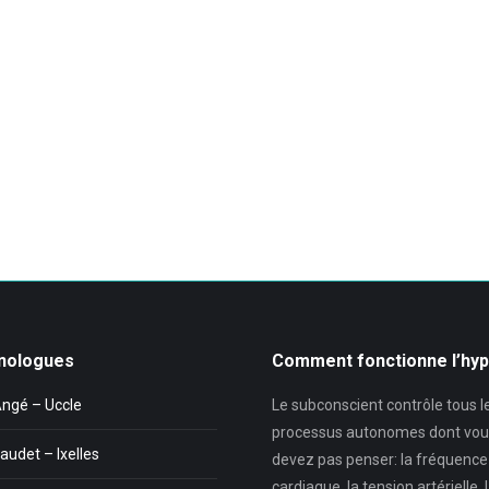
nologues
Comment fonctionne l’hy
Angé – Uccle
Le subconscient contrôle tous l
processus autonomes dont vou
audet – Ixelles
devez pas penser: la fréquence
cardiaque, la tension artérielle, 