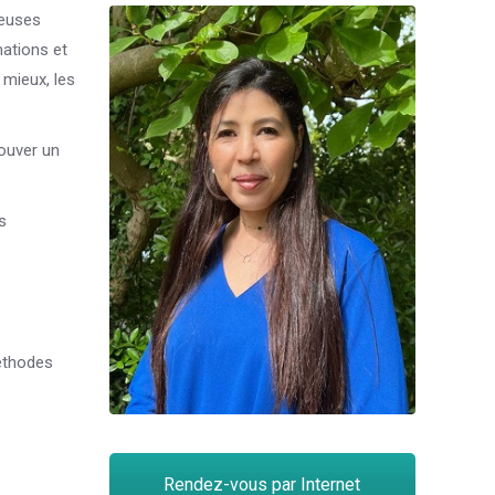
reuses
ations et
 mieux, les
ouver un
s
méthodes
Rendez-vous par Internet