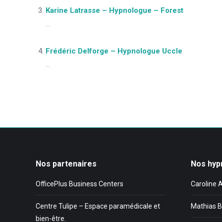
Karine Latrasse – Hypnologue – Forest
...
Frédéric Delforge – Hypnologue Uccle
...
Nos partenaires
Nos hyp
OfficePlus Business Centers
Caroline 
Centre Tulipe – Espace paramédicale et
Mathias B
bien-être.