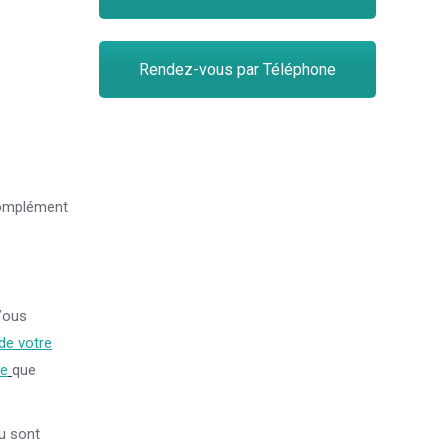
Rendez-vous par Téléphone
 complément
ous
de votre
te
que
nu sont