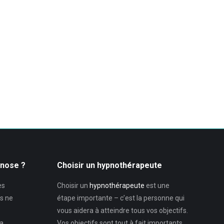
pnose ?
Choisir un hypnothérapeute
es
Choisir un
hypnothérapeute
est une
s ne
étape importante – c’est la personne qui
vous aidera à atteindre tous vos objectifs.
la
Vos objectifs sont tout à fait importants,