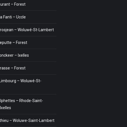
Durant – Forest
 Fanti – Uccle
rosjean – Woluwé-St-Lambert
leputte – Forest
nckeer – Ixelles
trasse – Forest
Limbourg – Woluwé-St-
alphettes – Rhode-Saint-
Ixelles
thieu – Woluwe-Saint-Lambert