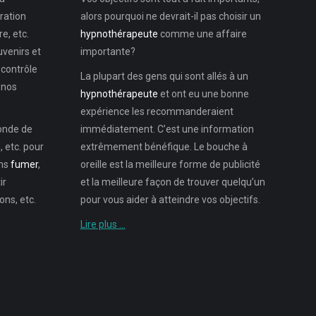
ration
alors pourquoi ne devrait-il pas choisir un
e, etc.
hypnothérapeute
comme une affaire
uvenirs et
importante?
 contrôle
La plupart des gens qui sont allés à un
 nos
hypnothérapeute
et ont eu une bonne
expérience les recommanderaient
monde de
immédiatement. C’est une information
 etc. pour
extrêmement bénéfique. Le bouche à
ons
fumer
,
oreille est la meilleure forme de publicité
ir
et la meilleure façon de trouver quelqu’un
ns, etc.
pour vous aider à atteindre vos objectifs.
Lire plus …