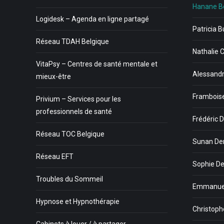
Hanane B
Logidesk – Agenda en ligne partagé
Patricia B
Réseau TDAH Belgique
Nathalie 
VitaPsy – Centres de santé mentale et
Alessandr
mieux-être
Framboise
Privium – Services pour les
professionnels de santé
Frédéric D
Réseau TOC Belgique
Sunan De
Réseau EFT
Sophie Dew
Troubles du Sommeil
Emmanuel
Hypnose et Hypnothérapie
Christophe