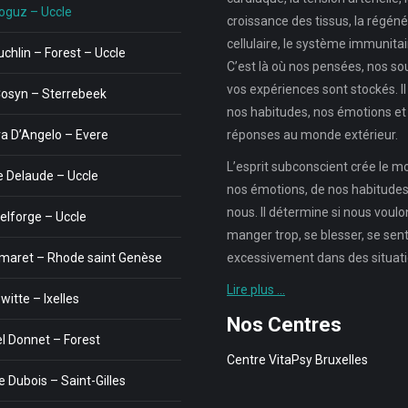
oguz – Uccle
croissance des tissus, la régéné
cellulaire, le système immunitair
uchlin – Forest – Uccle
C’est là où nos pensées, nos so
vos expériences sont stockés. Il
Cosyn – Sterrebeek
nos habitudes, nos émotions et
a D’Angelo – Evere
réponses au monde extérieur.
L’esprit subconscient crée le 
 Delaude – Uccle
nos émotions, de nos habitudes,
nous. Il détermine si nous voul
elforge – Uccle
manger trop, se blesser, se sent
maret – Rhode saint Genèse
excessivement dans des situatio
Lire plus …
itte – Ixelles
Nos Centres
 Donnet – Forest
Centre VitaPsy Bruxelles
 Dubois – Saint-Gilles