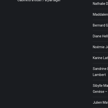
Cabinets à louer / à partager
Nathalie 
Maddalena
Bernard G
Diane Hel
Noémie Jo
Karine La
Sandrine 
Lambert
Sibylle M
Genèse – 
Julien Ma