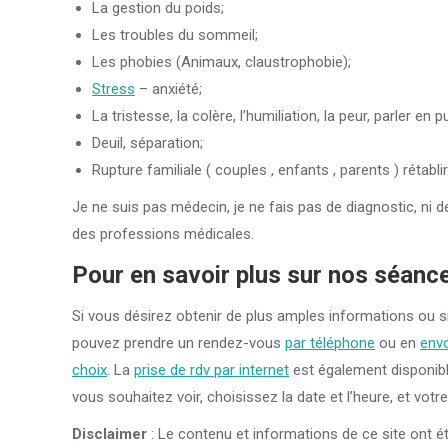
La gestion du poids;
Les troubles du sommeil;
Les phobies (Animaux, claustrophobie);
Stress
– anxiété;
La tristesse, la colère, l’humiliation, la peur, parler en p
Deuil, séparation;
Rupture familiale ( couples , enfants , parents ) rétabli
Je ne suis pas médecin, je ne fais pas de diagnostic, ni 
des professions médicales.
Pour en savoir plus sur nos séanc
Si vous désirez obtenir de plus amples informations ou s
pouvez prendre un rendez-vous
par téléphone
ou en
envo
choix
. La
prise de rdv par internet
est également disponibl
vous souhaitez voir, choisissez la date et l’heure, et votr
Disclaimer
: Le contenu et informations de ce site ont é