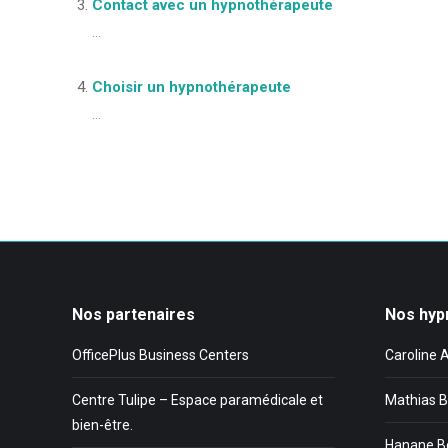
Contact avec un hypnothérapeute
...
Choisir un hypnothérapeute
...
Nos partenaires
Nos hyp
OfficePlus Business Centers
Caroline 
Centre Tulipe – Espace paramédicale et
Mathias B
bien-être.
Hanane B