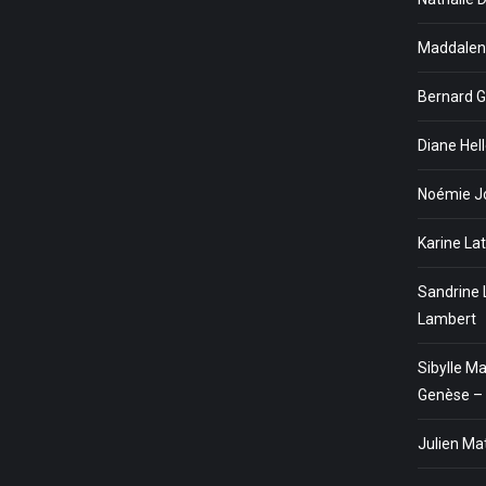
Maddalena
Bernard G
Diane Hel
Noémie Jo
Karine La
Sandrine 
Lambert
Sibylle M
Genèse – 
Julien Ma