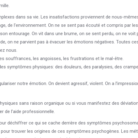
mille.
plexes dans sa vie. Les insatisfactions proviennent de nous-mêmes
tourage, de l’environnement. On ne se sent pas écouté et compris par les
son entourage. On vit dans une brume, on se sent perdu, on ne voit 
tude, on ne parvient pas à évacuer les émotions négatives. Toutes ce
hez nous.
es souffrances, les angoisses, les frustrations et le mal-être.
 des symptômes physiques: des douleurs, des paralysies, des crampe
ulariser notre émotion. On devient agressif, violent. On a l’impressi
ysiques sans raison organique ou si vous manifestez des déviatio
 de l’aide professionnelle.
pour déchiffrer ce qui se cache derrière des symptômes psychosoma
e pour trouver les origines de ces symptômes psychogènes. Les mé