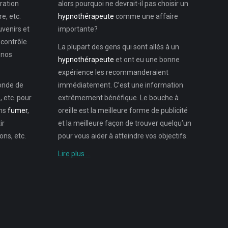
ration
alors pourquoi ne devrait-il pas choisir un
e, etc.
hypnothérapeute
comme une affaire
uvenirs et
importante?
 contrôle
La plupart des gens qui sont allés à un
 nos
hypnothérapeute
et ont eu une bonne
expérience les recommanderaient
monde de
immédiatement. C’est une information
 etc. pour
extrêmement bénéfique. Le bouche à
ons
fumer
,
oreille est la meilleure forme de publicité
ir
et la meilleure façon de trouver quelqu’un
ns, etc.
pour vous aider à atteindre vos objectifs.
Lire plus …