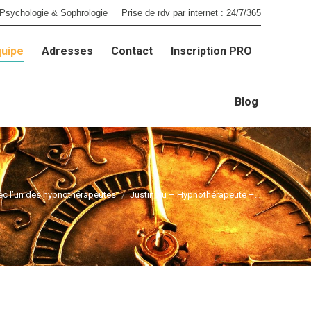
Psychologie & Sophrologie
Prise de rdv par internet : 24/7/365
quipe
Adresses
Contact
Inscription PRO
quipe
Adresses
Contact
Inscription PRO
Blog
Blog
ec l’un des hypnothérapeutes
Justin Xu – Hypnothérapeute –…
Vous êtes ici :