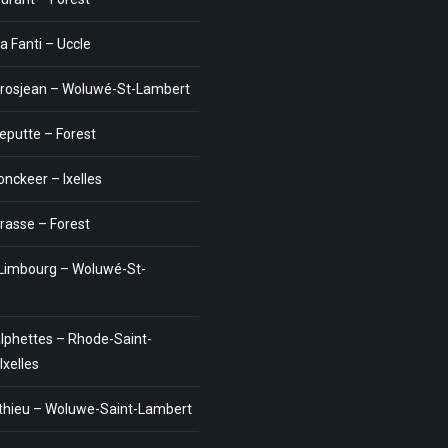
 Fanti – Uccle
rosjean – Woluwé-St-Lambert
leputte – Forest
nckeer – Ixelles
trasse – Forest
Limbourg – Woluwé-St-
alphettes – Rhode-Saint-
Ixelles
thieu – Woluwe-Saint-Lambert