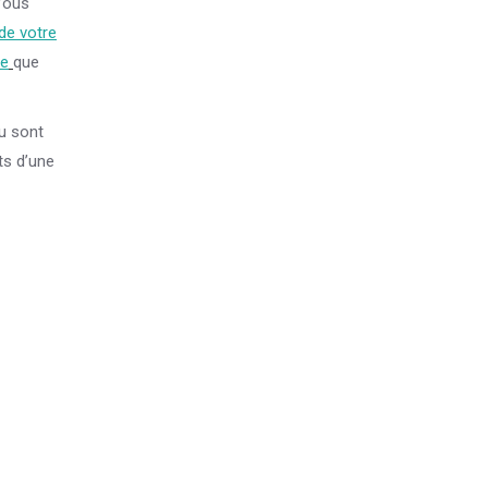
ous
de votre
te
que
nu sont
ts d’une