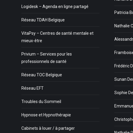
Logidesk – Agenda en ligne partagé
Patricia B
Réseau TDAH Belgique
Nathalie 
VitaPsy – Centres de santé mentale et
Alessandr
mieux-être
Framboise
Privium – Services pour les
professionnels de santé
Frédéric D
Réseau TOC Belgique
Sunan De
Réseau EFT
Sophie Dew
Troubles du Sommeil
Emmanuel
Hypnose et Hypnothérapie
Christophe
Cabinets à louer / à partager
Nathalie 