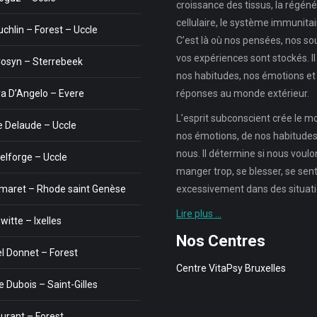
croissance des tissus, la régéné
cellulaire, le système immunitair
uchlin – Forest – Uccle
C’est là où nos pensées, nos so
vos expériences sont stockés. Il
Cosyn – Sterrebeek
nos habitudes, nos émotions et
a D’Angelo – Evere
réponses au monde extérieur.
L’esprit subconscient crée le 
 Delaude – Uccle
nos émotions, de nos habitudes,
nous. Il détermine si nous voul
elforge – Uccle
manger trop, se blesser, se sent
maret – Rhode saint Genèse
excessivement dans des situatio
Lire plus …
itte – Ixelles
Nos Centres
 Donnet – Forest
Centre VitaPsy Bruxelles
 Dubois – Saint-Gilles
Durant – Forest