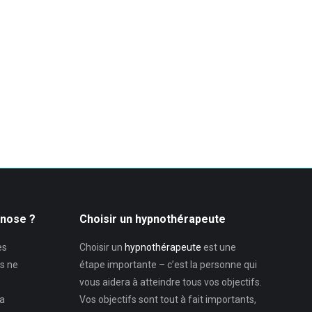
pnose ?
Choisir un hypnothérapeute
es
Choisir un
hypnothérapeute
est une
s ne
étape importante – c’est la personne qui
vous aidera à atteindre tous vos objectifs.
la
Vos objectifs sont tout à fait importants,