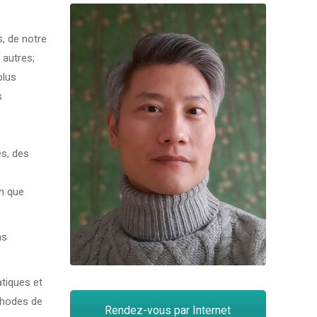
, de notre
 autres;
plus
s
s, des
on que
ns
tiques et
thodes de
Rendez-vous par Internet