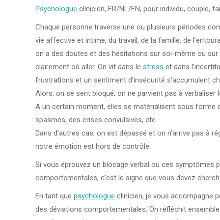
Psychologue
clinicien, FR/NL/EN, pour individu, couple, fa
Chaque personne traverse une ou plusieurs périodes com
vie affective et intime, du travail, de la famille, de l’en
on a des doutes et des hésitations sur soi-même ou sur 
clairement où aller. On vit dans le
stress
et dans l’incerti
frustrations et un sentiment d’insécurité s’accumulent c
Alors, on se sent bloqué, on ne parvient pas à verbaliser l
A un certain moment, elles se matérialisent sous forme
spasmes, des crises convulsives, etc.
Dans d’autres cas, on est dépassé et on n’arrive pas à rég
notre émotion est hors de contrôle.
Si vous éprouvez un blocage verbal ou ces symptômes ph
comportementales, c’est le signe que vous devez chercher
En tant que
psychologue
clinicien, je vous accompagne 
des déviations comportementales. On réfléchit ensembl