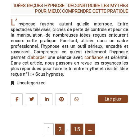
IDÉES REÇUES HYPNOSE : DÉCONSTRUIRE LES MYTHES
POUR MIEUX COMPRENDRE CETTE PRATIQUE
L’
hypnose fascine autant qu’elle interroge. Entre
spectacles télévisés, clichés de perte de contrôle et peur de
la manipulation, de nombreuses idées reçues entourent
encore cette pratique. Pourtant, utilisée dans un cadre
professionnel, l’hypnose est un outil sérieux, encadré et
rassurant. Comprendre ce qu’est réellement l’hypnose
permet d’
aborder
une séance avec
confiance
et sérénité.
Dans cet article, nous passons en revue les croyances les
plus répandues pour faire le tri entre mythe et réalité. Idée
reçue n°1 : « Sous hypnose,
Uncategorized
Lire plus
1
2
15
→
…