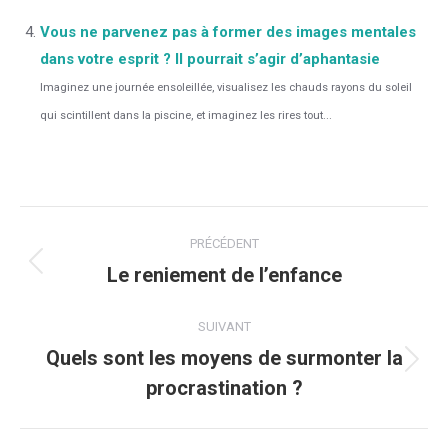
Vous ne parvenez pas à former des images mentales
dans votre esprit ? Il pourrait s’agir d’aphantasie
Imaginez une journée ensoleillée, visualisez les chauds rayons du soleil
qui scintillent dans la piscine, et imaginez les rires tout...
Navigation
PRÉCÉDENT
article
Le reniement de l’enfance
Article
précédent
:
SUIVANT
Quels sont les moyens de surmonter la
Article
procrastination ?
suivant
: