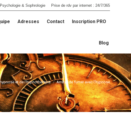
Psychologie & Sophrologie
Prise de rdv par internet : 24/7/365
quipe
Adresses
Contact
Inscription PRO
quipe
Adresses
Contact
Inscription PRO
Blog
Blog
hypnose et de l’hypnothérapie
Arrêter de fumer avec l’hypnose
Vous êtes ici :