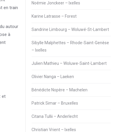
Noémie Jonckeer – Ixelles
t en train
Karine Latrasse – Forest
ndu autour
Sandrine Limbourg – Woluwé-St-Lambert
nose à
ent
Sibylle Malphettes – Rhode-Saint-Genèse
– Ixelles
Julien Mathieu – Woluwe-Saint-Lambert
Olivier Nanga – Laeken
Bénédicte Nopère – Machelen
 et
Patrick Simar – Bruxelles
Citana Tullii – Anderlecht
Christian Vrient – Ixelles