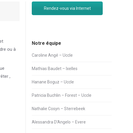
Rendez-vous via Internet
et
Notre équipe
dre ou à
Caroline Angé – Uccle
que
Mathias Baudet – Ixelles
êter ,
Hanane Boguz – Uccle
Patricia Buchlin – Forest – Uccle
Nathalie Cosyn – Sterrebeek
Alessandra D’Angelo – Evere