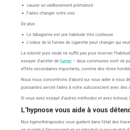
causer un vieillissement prématuré
Faites changer votre voix
De plus:
Le tabagisme est une habitude très coûteuse
L’odeur de la fumée de cigarette peut changer qui veu
La volonté pure seule ne suffit pas pour inverser l’habitu
essayer d’arrêter de
fumer
– deux communes sont «le pa
effets secondaires importants, comme des rêves horrible
Nous nous concentrons d’abord sur vous aider à vous dét
puissantes seront faites à votre subconscient avec des a
Si vous avez essayé d’autres méthodes et avez échoué, l’
L’hypnose vous aide à vous détendr
Nos hypnothérapeutes vous guident dans l’état des trac
on accède à l’inconscient et on introduit un nouvel état