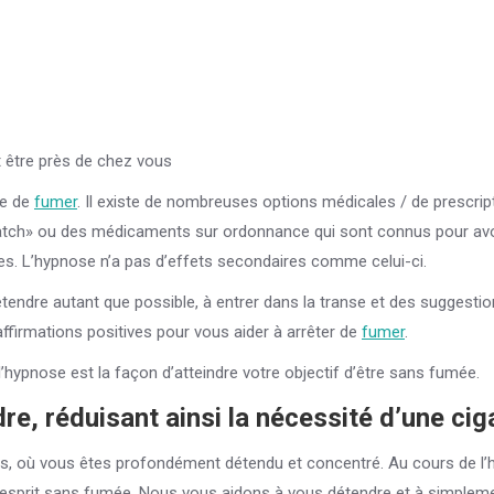
t être près de chez vous
de de
fumer
. Il existe de nombreuses options médicales / de prescrip
tch» ou des médicaments sur ordonnance qui sont connus pour avo
s. L’hypnose n’a pas d’effets secondaires comme celui-ci.
endre autant que possible, à entrer dans la transe et des suggesti
ffirmations positives pour vous aider à arrêter de
fumer
.
hypnose est la façon d’atteindre votre objectif d’être sans fumée.
e, réduisant ainsi la nécessité d’une cig
es, où vous êtes profondément détendu et concentré. Au cours de l’
 d’esprit sans fumée. Nous vous aidons à vous détendre et à simplem