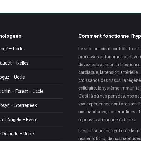
nologues
Comment fonctionne l’hy
Angé – Uccle
Le subconscient contrôle tous l
processus autonomes dont vou
audet – Ixelles
devez pas penser: la fréquence
cardiaque, la tension artérielle, 
oguz – Uccle
croissance des tissus, la régéné
cellulaire, le système immunitair
uchlin – Forest – Uccle
C’est là où nos pensées, nos so
vos expériences sont stockés. Il
Cosyn – Sterrebeek
nos habitudes, nos émotions et
a D’Angelo – Evere
réponses au monde extérieur.
L’esprit subconscient crée le 
 Delaude – Uccle
nos émotions, de nos habitudes,