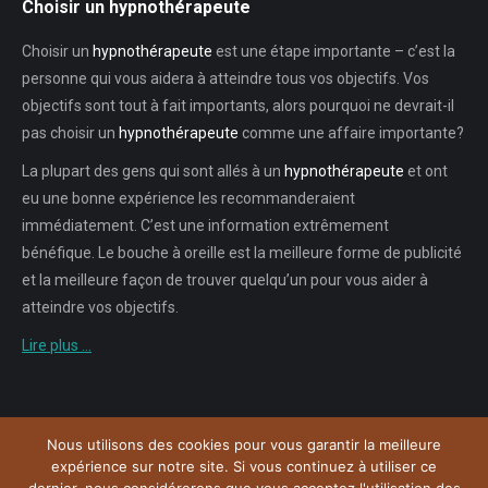
Choisir un hypnothérapeute
Choisir un
hypnothérapeute
est une étape importante – c’est la
personne qui vous aidera à atteindre tous vos objectifs. Vos
objectifs sont tout à fait importants, alors pourquoi ne devrait-il
pas choisir un
hypnothérapeute
comme une affaire importante?
La plupart des gens qui sont allés à un
hypnothérapeute
et ont
eu une bonne expérience les recommanderaient
immédiatement. C’est une information extrêmement
bénéfique. Le bouche à oreille est la meilleure forme de publicité
et la meilleure façon de trouver quelqu’un pour vous aider à
atteindre vos objectifs.
Lire plus …
Nous utilisons des cookies pour vous garantir la meilleure
Menu
expérience sur notre site. Si vous continuez à utiliser ce
Copyright © 2026
Plateforme de l'Hypnose Bruxelles.
Tous droits