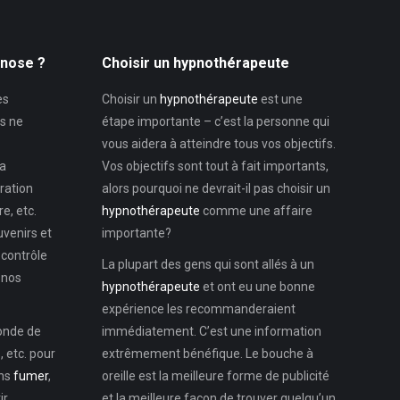
pnose ?
Choisir un hypnothérapeute
es
Choisir un
hypnothérapeute
est une
s ne
étape importante – c’est la personne qui
vous aidera à atteindre tous vos objectifs.
la
Vos objectifs sont tout à fait importants,
ration
alors pourquoi ne devrait-il pas choisir un
e, etc.
hypnothérapeute
comme une affaire
uvenirs et
importante?
 contrôle
La plupart des gens qui sont allés à un
 nos
hypnothérapeute
et ont eu une bonne
expérience les recommanderaient
monde de
immédiatement. C’est une information
 etc. pour
extrêmement bénéfique. Le bouche à
ons
fumer
,
oreille est la meilleure forme de publicité
ir
et la meilleure façon de trouver quelqu’un