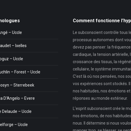
nologues
Comment fonctionne l’hy
Angé – Uccle
Le subconscient contrôle tous l
processus autonomes dont vou
audet – Ixelles
devez pas penser: la fréquence
cardiaque, la tension artérielle, 
oguz – Uccle
croissance des tissus, la régéné
cellulaire, le système immunitair
uchlin – Forest – Uccle
C’est là où nos pensées, nos so
vos expériences sont stockés. Il
Cosyn – Sterrebeek
nos habitudes, nos émotions et
a D’Angelo – Evere
réponses au monde extérieur.
L’esprit subconscient crée le 
 Delaude – Uccle
nos émotions, de nos habitudes,
nous. Il détermine si nous voul
elforge – Uccle
manger trop, se blesser, se sent