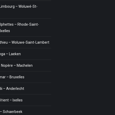
Limbourg – Woluwé-St-
alphettes – Rhode-Saint-
Ixelles
thieu – Woluwe-Saint-Lambert
anga – Laeken
 Nopère – Machelen
mar – Bruxelles
lii – Anderlecht
Vrient – Ixelles
 – Schaerbeek