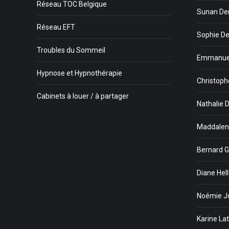
Réseau TOC Belgique
Sunan De
Réseau EFT
Sophie Dew
Troubles du Sommeil
Emmanuel
Hypnose et Hypnothérapie
Christophe
Cabinets à louer / à partager
Nathalie 
Maddalena
Bernard G
Diane Hel
Noémie Jo
Karine La