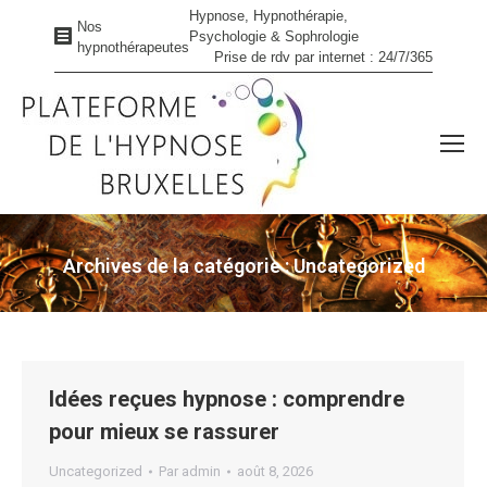
Hypnose, Hypnothérapie,
Nos
Psychologie & Sophrologie
hypnothérapeutes
Prise de rdv par internet : 24/7/365
Archives de la catégorie :
Uncategorized
Vous êtes ici :
Idées reçues hypnose : comprendre
pour mieux se rassurer
Uncategorized
Par
admin
août 8, 2026