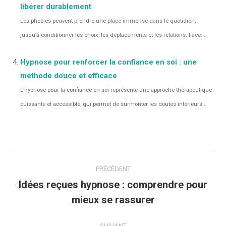
libérer durablement
Les phobies peuvent prendre une place immense dans le quotidien,
jusqu’à conditionner les choix, les déplacements et les relations. Face...
Hypnose pour renforcer la confiance en soi : une
méthode douce et efficace
L’hypnose pour la confiance en soi représente une approche thérapeutique
puissante et accessible, qui permet de surmonter les doutes intérieurs...
Navigation
PRÉCÉDENT
article
Idées reçues hypnose : comprendre pour
Article
mieux se rassurer
précédent
:
SUIVANT