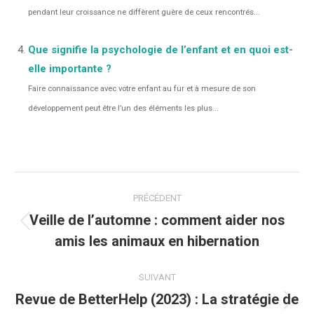
pendant leur croissance ne diffèrent guère de ceux rencontrés...
Que signifie la psychologie de l’enfant et en quoi est-
elle importante ?
Faire connaissance avec votre enfant au fur et à mesure de son
développement peut être l’un des éléments les plus...
Navigation
PRÉCÉDENT
article
Veille de l’automne : comment aider nos
Article
amis les animaux en hibernation
précédent
:
SUIVANT
Revue de BetterHelp (2023) : La stratégie de
Article