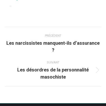
...
Navigation
PRÉCÉDENT
article
Les narcissistes manquent-ils d’assurance
Article
?
précédent
:
SUIVANT
Les désordres de la personnalité
Article
masochiste
suivant
: