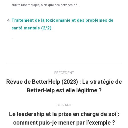
suivre une thérapie, bien que ces services ne...
Traitement de la toxicomanie et des problèmes de
santé mentale (2/2)
...
Navigation
PRÉCÉDENT
article
Revue de BetterHelp (2023) : La stratégie de
Article
BetterHelp est elle légitime ?
précédent
:
SUIVANT
Le leadership et la prise en charge de soi :
Article
comment puis-je mener par l’exemple ?
suivant