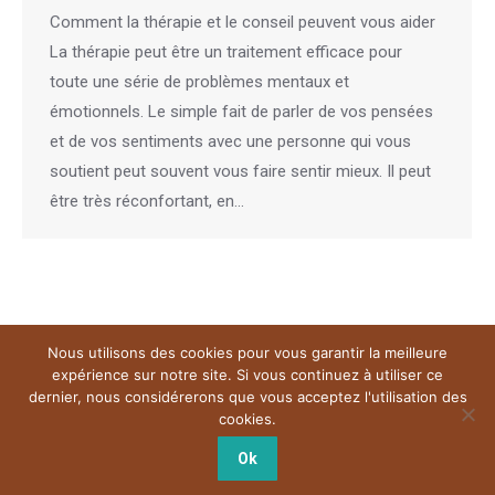
Comment la thérapie et le conseil peuvent vous aider
La thérapie peut être un traitement efficace pour
toute une série de problèmes mentaux et
émotionnels. Le simple fait de parler de vos pensées
et de vos sentiments avec une personne qui vous
soutient peut souvent vous faire sentir mieux. Il peut
être très réconfortant, en…
Nous utilisons des cookies pour vous garantir la meilleure
Menu
expérience sur notre site. Si vous continuez à utiliser ce
Copyright © 2026
Plateforme de l'Hypnose Bruxelles.
Tous droits
dernier, nous considérerons que vous acceptez l'utilisation des
réservés.
cookies.
Powered by
Privium – Des services qui soutiennent vos soins. Pour
psychologues, psychotherapeutes et hypnotherapeutes.
Ok
RGPD - Politique de Protection de la Vie Privée