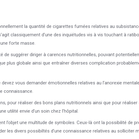
ionnellement la quantité de cigarettes fumées relatives au subsistanc
il s’agit classiquement d’une des inquiétudes vis à vis touchant à ratib
 une forte masse.
é de suggérer diriger à carences nutritionnelles, pouvant potentiell
ue plus globale ainsi que entraîner diverses complication probablem
e devez vous demander émotionnelles relatives au l’anorexie mentale
ne connaissance.
our réaliser des bons plans nutritionnels ainsi que pour réaliser
e utilité envie d’un soin chez l’hôpital.
ent l’objet une multitude de symboles. Ceux-là ont la possibilité de pr
r les divers possibiltés d’une connaissance relatives au solliciter 