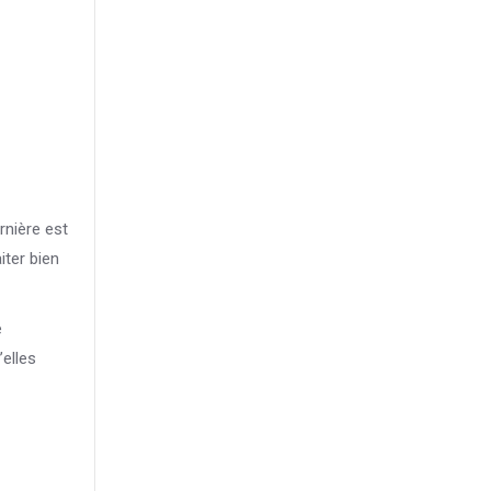
rnière est
iter bien
e
’elles