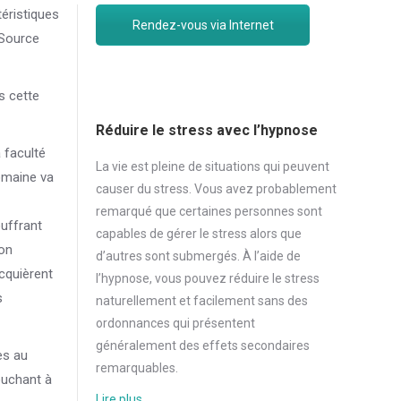
éristiques
Rendez-vous via Internet
 Source
s cette
Réduire le stress avec l’hypnose
 faculté
La vie est pleine de situations qui peuvent
omaine va
causer du
stress
. Vous avez probablement
remarqué que certaines personnes sont
ouffrant
capables de gérer le
stress
alors que
son
d’autres sont submergés. À l’aide de
cquièrent
l’hypnose, vous pouvez réduire le
stress
s
naturellement et facilement sans des
ordonnances qui présentent
généralement des effets secondaires
es au
remarquables.
ouchant à
Lire plus …