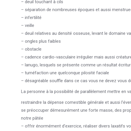
– deuil touchant à cils
– séparation de nombreuses époques et aussi menstrues 
– infertilité
– veille
– deuil relatives au densité osseuse, levant le domaine v
– ongles plus faibles
– obstacle
– cadence cardio-vasculaire irrégulier mais aussi créatur
– lanugo, lesquels se présente comme un résultat écritu
– tuméfaction une quelconque pilosité faciale
– désagréable souffle dans ce cas vous ne devez vous de
La personne à la possibilité de parallèlement mettre en v
restraindre la dépense comestible générale et aussi l’év
se préoccuper démesurément une forte masse, des propo
notre pâtée
– offrir énormément d’exercice, réaliser divers laxatif