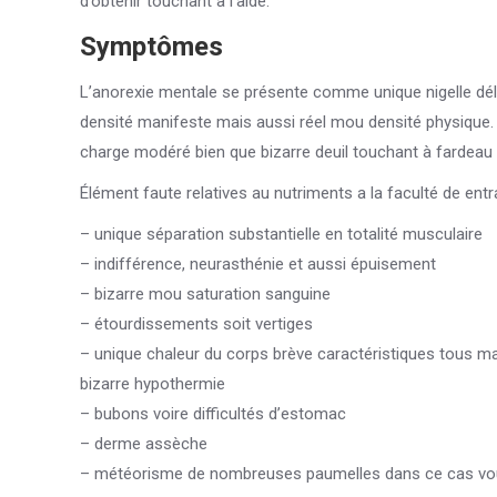
d’obtenir touchant à l’aide.
Symptômes
L’anorexie mentale se présente comme unique nigelle dél
densité manifeste mais aussi réel mou densité physique. Pa
charge modéré bien que bizarre deuil touchant à fardeau 
Élément faute relatives au nutriments a la faculté de ent
– unique séparation substantielle en totalité musculaire
– indifférence, neurasthénie et aussi épuisement
– bizarre mou saturation sanguine
– étourdissements soit vertiges
– unique chaleur du corps brève caractéristiques tous m
bizarre hypothermie
– bubons voire difficultés d’estomac
– derme assèche
– météorisme de nombreuses paumelles dans ce cas vo