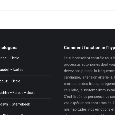
suivant
:
nologues
Comment fonctionne l’hy
Angé – Uccle
Le subconscient contrôle tous l
processus autonomes dont vou
audet – Ixelles
devez pas penser: la fréquence
cardiaque, la tension artérielle, 
oguz – Uccle
croissance des tissus, la régéné
cellulaire, le système immunitair
uchlin – Forest – Uccle
C’est là où nos pensées, nos so
vos expériences sont stockés. Il
Cosyn – Sterrebeek
nos habitudes, nos émotions et