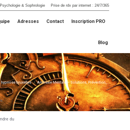
Psychologie & Sophrologie
Prise de rdv par internet : 24/7/365
quipe
Adresses
Contact
Inscription PRO
quipe
Adresses
Contact
Inscription PRO
Blog
Blog
 hypnose bruxelles
Anorexie Mentale – Solutions, Prévention,…
e.
endre du