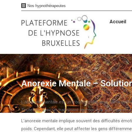
Nos hypnothérapeutes
Accueil
Accueil
Anorexie Mentale – Solution
Vous êtes ici :
L’anorexie mentale est un trouble grave de la santé ment
Toutefois, avec un traitement approprié, la guérison est p
L’anorexie mentale implique souvent des difficultés émoti
poids. Cependant, elle peut affecter les gens différemme