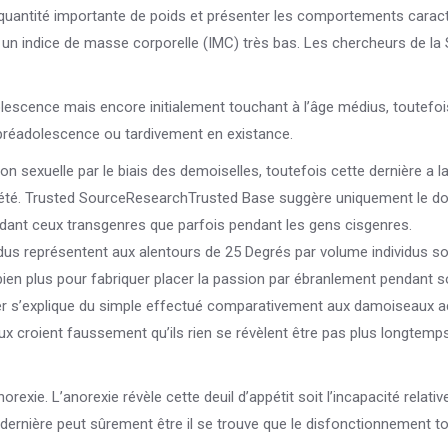
 quantité importante de poids et présenter les comportements caract
u un indice de masse corporelle (IMC) très bas. Les chercheurs de la
lescence mais encore initialement touchant à l’âge médius, toutefoi
 préadolescence ou tardivement en existance.
n sexuelle par le biais des demoiselles, toutefois cette dernière a la
riété. Trusted SourceResearchTrusted Base suggère uniquement le d
ndant ceux transgenres que parfois pendant les gens cisgenres.
dus représentent aux alentours de 25 Degrés par volume individus s
e bien plus pour fabriquer placer la passion par ébranlement pendant 
r s’explique du simple effectué comparativement aux damoiseaux a
eux croient faussement qu’ils rien se révèlent être pas plus longtemp
rexie. L’anorexie révèle cette deuil d’appétit soit l’incapacité relativ
ernière peut sûrement être il se trouve que le disfonctionnement t