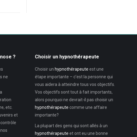
pnose ?
Choisir un hypnothérapeute
es
Choisir un
hypnothérapeute
est une
s ne
étape importante – c’est la personne qui
vous aidera à atteindre tous vos objectifs.
la
Vos objectifs sont tout à fait importants,
ration
alors pourquoi ne devrait-il pas choisir un
e, etc.
hypnothérapeute
comme une affaire
uvenirs et
importante?
 contrôle
La plupart des gens qui sont allés à un
 nos
hypnothérapeute
et ont eu une bonne