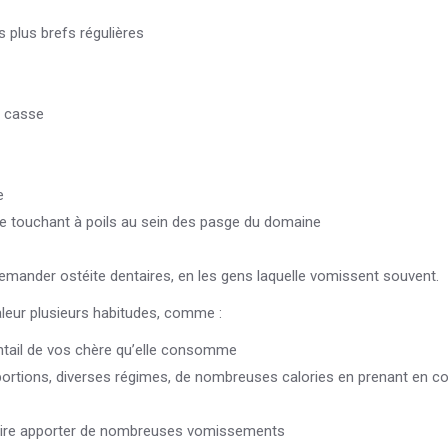
plus brefs régulières
a casse
e
re touchant à poils au sein des pasge du domaine
mander ostéite dentaires, en les gens laquelle vomissent souvent.
aleur plusieurs habitudes, comme :
entail de vos chère qu’elle consomme
rtions, diverses régimes, de nombreuses calories en prenant en c
s voire apporter de nombreuses vomissements