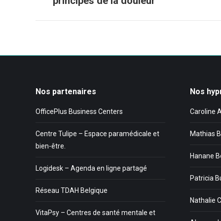
principes de la douleur
précédent
:
Nos partenaires
Nos hyp
OfficePlus Business Centers
Caroline 
Centre Tulipe – Espace paramédicale et
Mathias B
bien-être.
Hanane B
Logidesk – Agenda en ligne partagé
Patricia B
Réseau TDAH Belgique
Nathalie 
VitaPsy – Centres de santé mentale et