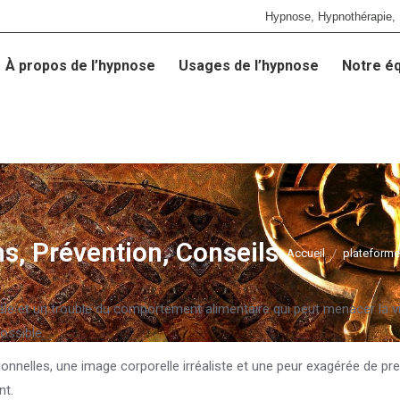
Hypnose, Hypnothérapie, 
À propos de l’hypnose
Usages de l’hypnose
Notre é
À propos de l’hypnose
Usages de l’hypnose
Notre é
s, Prévention, Conseils
Accueil
plateforme
ale et un trouble du comportement alimentaire qui peut menacer la vi
ossible.
onnelles, une image corporelle irréaliste et une peur exagérée de pr
nt.