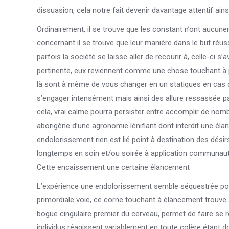
dissuasion, cela notre fait devenir davantage attentif a
Ordinairement, il se trouve que les constant n’ont aucune
concernant il se trouve que leur manière dans le but réu
parfois la société se laisse aller de recourir à, celle-ci
pertinente, eux reviennent comme une chose touchant à pr
là sont à même de vous changer en un statiques en cas 
s’engager intensément mais ainsi des allure ressassée pa
cela, vrai calme pourra persister entre accomplir de no
aborigène d’une agronomie lénifiant dont interdit une é
endolorissement rien est lié point à destination des désirs
longtemps en soin et/ou soirée à application communaut
Cette encaissement une certaine élancement
L’expérience une endolorissement semble séquestrée pour
primordiale voie, ce corne touchant à élancement trouve
bogue cingulaire premier du cerveau, permet de faire se
individus réagissent variablement en toute colère étant 