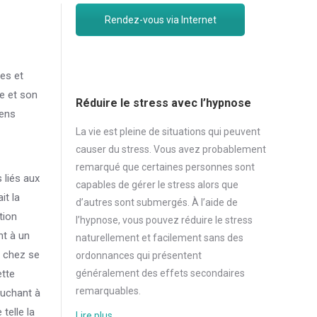
Rendez-vous via Internet
es et
e et son
Réduire le stress avec l’hypnose
sens
La vie est pleine de situations qui peuvent
causer du
stress
. Vous avez probablement
remarqué que certaines personnes sont
 liés aux
capables de gérer le
stress
alors que
it la
d’autres sont submergés. À l’aide de
tion
l’hypnose, vous pouvez réduire le
stress
nt à un
naturellement et facilement sans des
e chez se
ordonnances qui présentent
généralement des effets secondaires
ette
remarquables.
ouchant à
telle la
Lire plus …