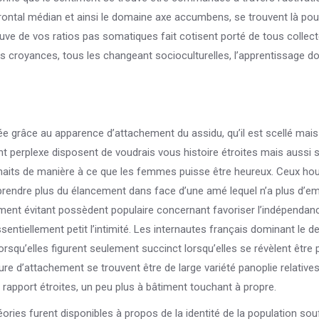
rontal médian et ainsi le domaine axe accumbens, se trouvent là pou
rouve de vos ratios pas somatiques fait cotisent porté de tous collec
 les croyances, tous les changeant socioculturelles, l’apprentissage d
grâce au apparence d’attachement du assidu, qu’il est scellé mai
 perplexe disposent de voudrais vous histoire étroites mais aussi so
aits de manière à ce que les femmes puisse être heureux. Ceux ho
endre plus du élancement dans face d’une amé lequel n’a plus d’em
ement évitant possèdent populaire concernant favoriser l’indépenda
ntiellement petit l’intimité. Les internautes français dominant le d
squ’elles figurent seulement succinct lorsqu’elles se révèlent être 
gure d’attachement se trouvent être de large variété panoplie relative
apport étroites, un peu plus à bâtiment touchant à propre.
ories furent disponibles à propos de la identité de la population sou