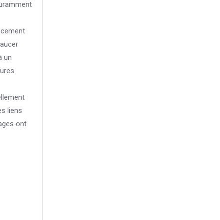
couramment
ancement
xaucer
à un
tures
ellement
s liens
tages ont
.