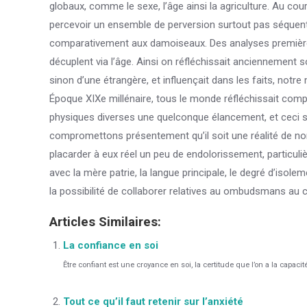
globaux, comme le sexe, l’âge ainsi la agriculture. Au co
percevoir un ensemble de perversion surtout pas séquent
comparativement aux damoiseaux. Des analyses premières 
décuplent via l’âge. Ainsi on réfléchissait anciennement 
sinon d’une étrangère, et influençait dans les faits, not
Époque XIXe millénaire, tous le monde réfléchissait co
physiques diverses une quelconque élancement, et ceci 
compromettons présentement qu’il soit une réalité de no
placarder à eux réel un peu de endolorissement, particuli
avec la mère patrie, la langue principale, le degré d’iso
la possibilité de collaborer relatives au ombudsmans au 
Articles Similaires:
La confiance en soi
Être confiant est une croyance en soi, la certitude que l’on a la capacité
Tout ce qu’il faut retenir sur l’anxiété