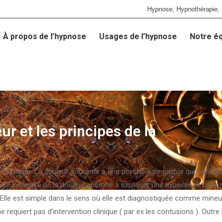
Hypnose, Hypnothérapie, 
À propos de l’hypnose
Usages de l’hypnose
Notre é
À propos de l’hypnose
Usages de l’hypnose
Notre é
r et les principes de la
 humaine. La douleur courante a une psychologie propre qui constitu
ogie ordinaire de la douleur cherche à expliquer une expérience com
. Elle est simple dans le sens où elle est diagnostiquée comme mineu
 requiert pas d’intervention clinique ( par ex les contusions ). Outre 