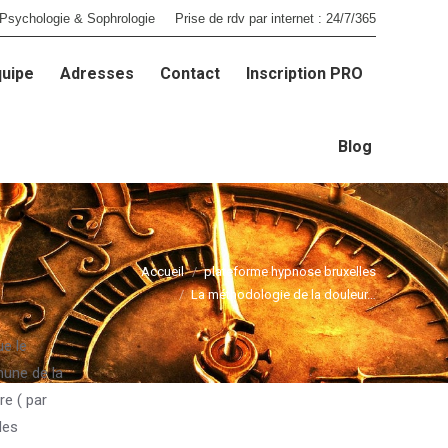
Psychologie & Sophrologie
Prise de rdv par internet : 24/7/365
quipe
Adresses
Contact
Inscription PRO
quipe
Adresses
Contact
Inscription PRO
Blog
Blog
Accueil
plateforme hypnose bruxelles
La méthodologie de la douleur…
e le
mune de la
re ( par
les