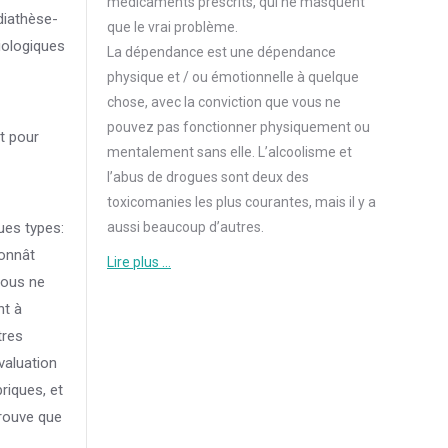
médicaments prescrits, qui ne masquent
diathèse-
que le vrai problème.
iologiques
La dépendance est une dépendance
physique et / ou émotionnelle à quelque
chose, avec la conviction que vous ne
pouvez pas fonctionner physiquement ou
t pour
mentalement sans elle. L’alcoolisme et
l’abus de drogues sont deux des
toxicomanies les plus courantes, mais il y a
aussi beaucoup d’autres.
ues types:
ronnât
Lire plus …
vous ne
nt à
tres
valuation
riques, et
trouve que