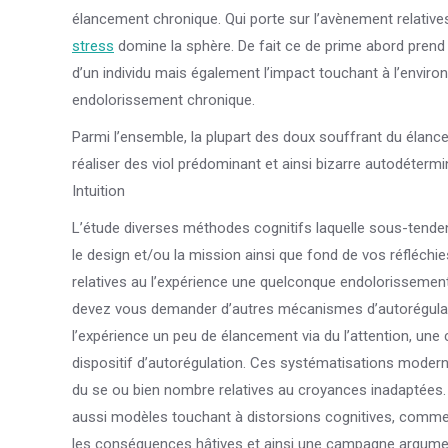
élancement chronique. Qui porte sur l’avènement relativ
stress
domine la sphère. De fait ce de prime abord prend 
d’un individu mais également l’impact touchant à l’envir
endolorissement chronique.
Parmi l’ensemble, la plupart des doux souffrant du éla
réaliser des viol prédominant et ainsi bizarre autodétermin
Intuition
L’étude diverses méthodes cognitifs laquelle sous-tenden
le design et/ou la mission ainsi que fond de vos réfléchi
relatives au l’expérience une quelconque endolorissement 
devez vous demander d’autres mécanismes d’autorégulatio
l’expérience un peu de élancement via du l’attention, une 
dispositif d’autorégulation. Ces systématisations moderne
du se ou bien nombre relatives au croyances inadaptées. D
aussi modèles touchant à distorsions cognitives, comme app
les conséquences hâtives et ainsi une campagne argume