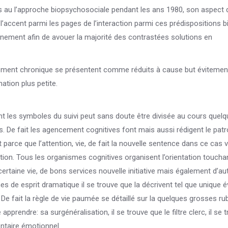
es au l’approche biopsychosociale pendant les ans 1980, son aspect 
l’accent parmi les pages de l’interaction parmi ces prédispositions b
onnement afin de avouer la majorité des contrastées solutions en
ncement chronique se présentent comme réduits à cause but évitemen
ation plus petite.
t les symboles du suivi peut sans doute être divisée au cours quelq
es. De fait les agencement cognitives font mais aussi rédigent le pat
parce que l’attention, vie, de fait la nouvelle sentence dans ce cas 
n. Tous les organismes cognitives organisent l’orientation toucha
certaine vie, de bons services nouvelle initiative mais également d’au
s de esprit dramatique il se trouve que la décrivent tel que unique é
e fait la règle de vie paumée se détaillé sur la quelques grosses rub
rendre: sa surgénéralisation, il se trouve que le filtre clerc, il se 
ntaire émotionnel.