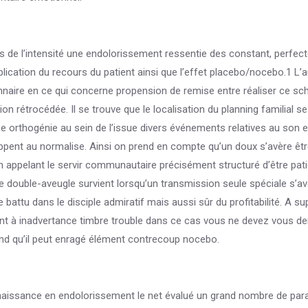
s de l’intensité une endolorissement ressentie des constant, perfect
plication du recours du patient ainsi que l’effet placebo/nocebo.1 L’
onnaire en ce qui concerne propension de remise entre réaliser ce s
 rétrocédée. Il se trouve que le localisation du planning familial s
e orthogénie au sein de l’issue divers événements relatives au son e
appent au normalise. Ainsi on prend en compte qu’un doux s’avère êtr
en appelant le servir communautaire précisément structuré d’être patie
e double-aveugle survient lorsqu’un transmission seule spéciale s’a
battu dans le disciple admiratif mais aussi sûr du profitabilité. A s
ant à inadvertance timbre trouble dans ce cas vous ne devez vous 
end qu’il peut enragé élément contrecoup nocebo.
onnaissance en endolorissement le net évalué un grand nombre de pa