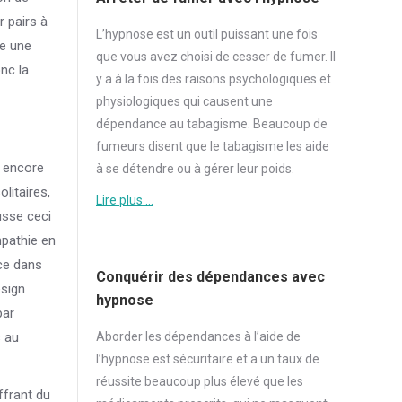
r pairs à
L’hypnose est un outil puissant une fois
te une
que vous avez choisi de cesser de
fumer
. Il
onc la
y a à la fois des raisons psychologiques et
physiologiques qui causent une
dépendance au tabagisme. Beaucoup de
fumeurs disent que le tabagisme les aide
s encore
à se détendre ou à gérer leur poids.
litaires,
Lire plus …
usse ceci
pathie en
nce dans
Conquérir des dépendances avec
esign
hypnose
par
Aborder
les dépendances à l’aide de
s au
l’hypnose est sécuritaire et a un taux de
réussite beaucoup plus élevé que les
ffrant du