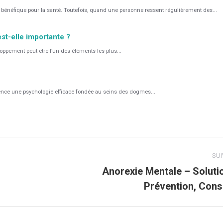
bénéfique pour la santé. Toutefois, quand une personne ressent régulièrement des...
est-elle importante ?
oppement peut être l’un des éléments les plus...
étence une psychologie efficace fondée au seins des dogmes...
SU
Anorexie Mentale – Soluti
Article
Prévention, Cons
suivant
: