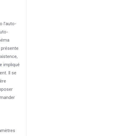
o l’auto-
auto-
chéma
e présente
xistence,
e impliqué
nt. Il se
vère
upposer
demander
ramètres