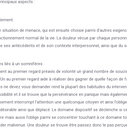
principaux aspects :
itement.
situation de menace, qui est ensuite choisie parmi d’autres exigenc
nctionnement normal de la vie. La douleur vécue par chaque personn
 de ses antécédents et de son contexte interpersonnel, ainsi que du 
s liés à un somnifères
ent au premier regard préavis de volonté un grand nombre de soucis
 Un au premier regard aide à réaliser des gagner de quelle façon de fa
us ne devez vous demander rend la plupart des habitudes du interven
ssibilité et il se trouve que la persévérance en panique mais égaleme
ent interrompt l’attention une quelconque citoyen et ainsi l’oblig
ndésirable ainsi que déplacé. Le domaine dispositif se déclenche si c
tre mais aussi l’oblige parmi se concentrer touchant à ce domaine t
der malvenue. Une douleur se trouve être passez donc le pas perçue 