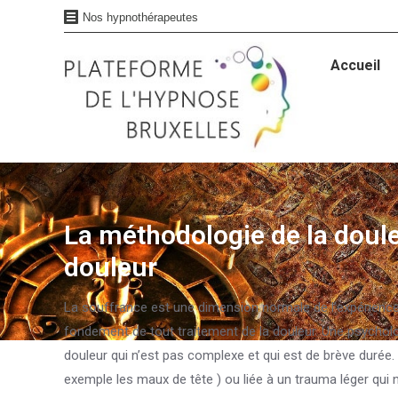
Nos hypnothérapeutes
Accueil
Accueil
La méthodologie de la douleu
Vous êtes ici :
douleur
La souffrance est une dimension normale de l’expérience
fondement de tout traitement de la douleur. Une psychol
douleur qui n’est pas complexe et qui est de brève durée
exemple les maux de tête ) ou liée à un trauma léger qui ne