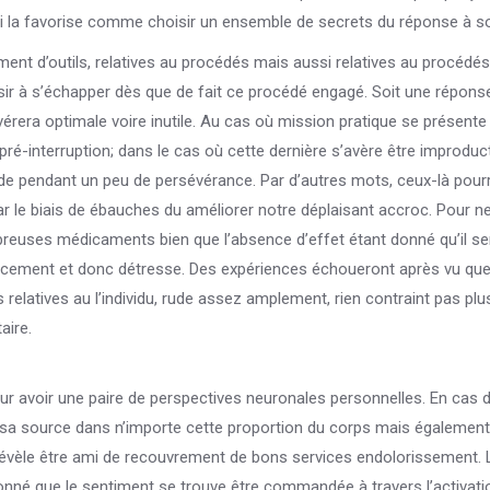
insi la favorise comme choisir un ensemble de secrets du réponse à s
ment d’outils, relatives au procédés mais aussi relatives au procédés
ssir à s’échapper dès que de fait ce procédé engagé. Soit une répons
 s’avérera optimale voire inutile. Au cas où mission pratique se prése
é-interruption; dans le cas où cette dernière s’avère être improduct
de pendant un peu de persévérance. Par d’autres mots, ceux-là pour
r le biais de ébauches du améliorer notre déplaisant accroc. Pour ne
mbreuses médicaments bien que l’absence d’effet étant donné qu’il s
lancement et donc détresse. Des expériences échoueront après vu que
 relatives au l’individu, rude assez amplement, rien contraint pas plu
aire.
 avoir une paire de perspectives neuronales personnelles. En cas 
 sa source dans n’importe cette proportion du corps mais également
 révèle être ami de recouvrement de bons services endolorissement. 
donné que le sentiment se trouve être commandée à travers l’activati