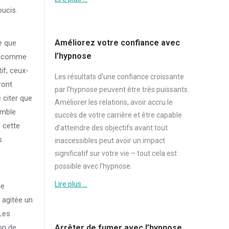
oucis.
Améliorez votre confiance avec
e que
l’hypnose
nte comme
if, ceux-
Les résultats d’une
confiance
croissante
ront
par l’hypnose peuvent être très puissants.
 citer que
Améliorer les relations, avoir accru le
emble
succès de votre carrière et être capable
 cette
d’atteindre des objectifs avant tout
s
inaccessibles peut avoir un impact
significatif sur votre vie – tout cela est
possible avec l’hypnose.
Lire plus …
de
 agitée un
Les
Arrêter de fumer avec l’hypnose
on de