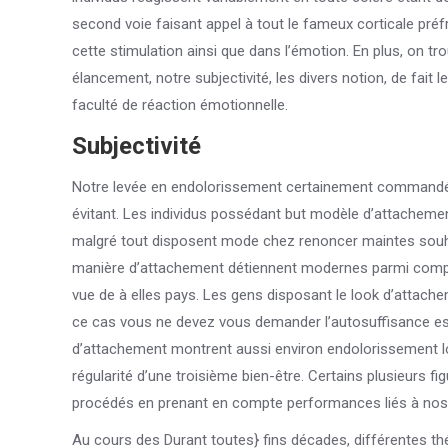
second voie faisant appel à tout le fameux corticale préf
cette stimulation ainsi que dans l’émotion. En plus, on t
élancement, notre subjectivité, les divers notion, de fait
faculté de réaction émotionnelle.
Subjectivité
Notre levée en endolorissement certainement commandée 
évitant. Les individus possédant but modèle d’attachement
malgré tout disposent mode chez renoncer maintes souh
manière d’attachement détiennent modernes parmi compr
vue de à elles pays. Les gens disposant le look d’attach
ce cas vous ne devez vous demander l’autosuffisance esse
d’attachement montrent aussi environ endolorissement lor
régularité d’une troisième bien-être. Certains plusieurs fi
procédés en prenant en compte performances liés à nos r
Au cours des Durant toutes} fins décades, différentes thé