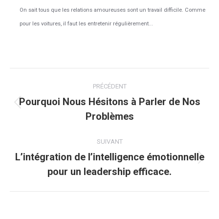
On sait tous que les relations amoureuses sont un travail difficile. Comme
pour les voitures, il faut les entretenir régulièrement...
Navigation
PRÉCÉDENT
article
Pourquoi Nous Hésitons à Parler de Nos
Article
Problèmes
précédent
:
SUIVANT
L’intégration de l’intelligence émotionnelle
Article
pour un leadership efficace.
suivant
: