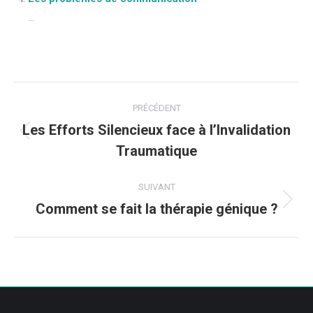
...
Navigation
PRÉCÉDENT
article
Les Efforts Silencieux face à l’Invalidation
Article
Traumatique
précédent
:
SUIVANT
Comment se fait la thérapie génique ?
Article
suivant
: