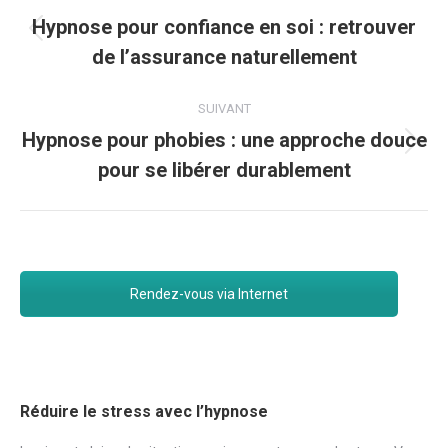
article
Hypnose pour confiance en soi : retrouver
Article
de l’assurance naturellement
précédent
:
SUIVANT
Hypnose pour phobies : une approche douce
Article
pour se libérer durablement
suivant
:
Rendez-vous via Internet
Réduire le stress avec l’hypnose