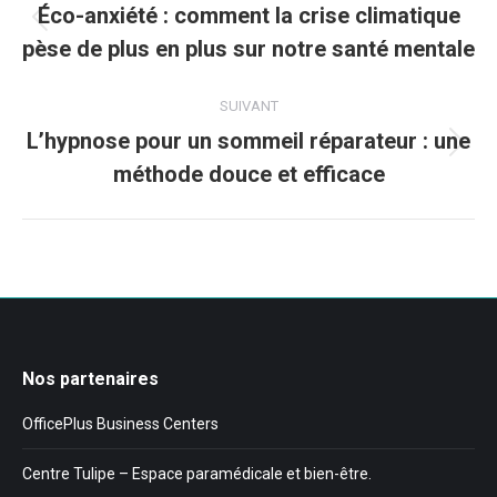
Éco-anxiété : comment la crise climatique
Article
pèse de plus en plus sur notre santé mentale
précédent
:
SUIVANT
L’hypnose pour un sommeil réparateur : une
Article
méthode douce et efficace
suivant
:
Nos partenaires
OfficePlus Business Centers
Centre Tulipe – Espace paramédicale et bien-être.