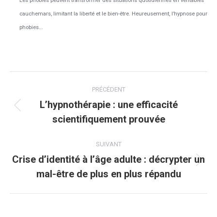
Les phobies peuvent transformer des situations quotidiennes en véritables
cauchemars, limitant la liberté et le bien-être. Heureusement, l’hypnose pour
phobies...
Navigation
PRÉCÉDENT
article
L’hypnothérapie : une efficacité
Article
scientifiquement prouvée
précédent
:
SUIVANT
Crise d’identité à l’âge adulte : décrypter un
Article
mal-être de plus en plus répandu
suivant
: