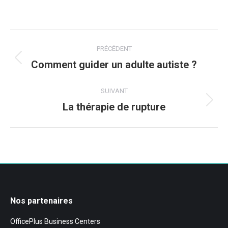
Navigation
PRÉCÉDENT
article
Comment guider un adulte autiste ?
Article
précédent
:
SUIVANT
La thérapie de rupture
Article
suivant
:
Nos partenaires
OfficePlus Business Centers