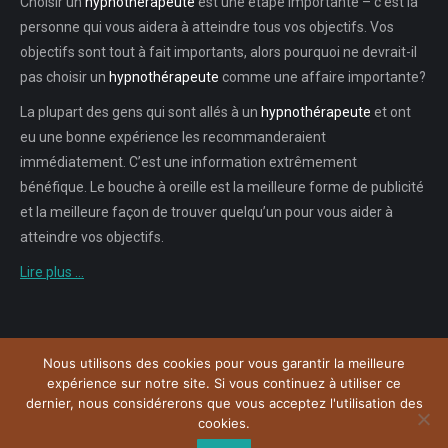
Choisir un
hypnothérapeute
est une étape importante – c’est la
personne qui vous aidera à atteindre tous vos objectifs. Vos
objectifs sont tout à fait importants, alors pourquoi ne devrait-il
pas choisir un
hypnothérapeute
comme une affaire importante?
La plupart des gens qui sont allés à un
hypnothérapeute
et ont
eu une bonne expérience les recommanderaient
immédiatement. C’est une information extrêmement
bénéfique. Le bouche à oreille est la meilleure forme de publicité
et la meilleure façon de trouver quelqu’un pour vous aider à
atteindre vos objectifs.
Lire plus …
Nous utilisons des cookies pour vous garantir la meilleure
Menu
expérience sur notre site. Si vous continuez à utiliser ce
Copyright © 2026
Plateforme de l'Hypnose Bruxelles.
Tous droits
dernier, nous considérerons que vous acceptez l'utilisation des
réservés.
cookies.
Powered by
Privium – Des services qui soutiennent vos soins. Pour