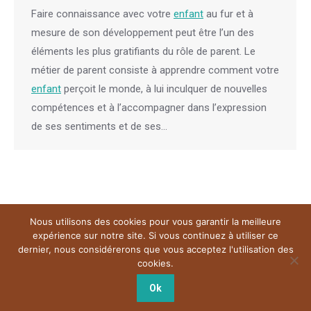
Faire connaissance avec votre
enfant
au fur et à
mesure de son développement peut être l’un des
éléments les plus gratifiants du rôle de parent. Le
métier de parent consiste à apprendre comment votre
enfant
perçoit le monde, à lui inculquer de nouvelles
compétences et à l’accompagner dans l’expression
de ses sentiments et de ses…
Nous utilisons des cookies pour vous garantir la meilleure
Menu
expérience sur notre site. Si vous continuez à utiliser ce
Copyright © 2026
Plateforme de l'Hypnose Bruxelles.
Tous droits
dernier, nous considérerons que vous acceptez l'utilisation des
réservés.
cookies.
Powered by
Privium – Des services qui soutiennent vos soins. Pour
psychologues, psychotherapeutes et hypnotherapeutes.
Ok
RGPD - Politique de Protection de la Vie Privée